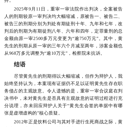
持。
2025年9月11日，重审一审法院作出判决，全案被告
人的刑期较原一审判决均大幅缩减，原被告一、被告二、
被告三的刑期分别为判处有期徒刑十年、九年和七年，改
判后的刑期为有期徒刑八年、六年和四年，定罪量刑的总
金额由原一审2500多万元变更为“逾750万元”。其中，黄
先生的刑期从原一审的三年六个月减至两年，涉案金额也
从968万多元调整为“逾10万元”，检察院未抗诉。
结语
尽管黄先生的刑期得以大幅缩减，但作为辩护人，我
始终坚持认为，本案现有证据仍不足以证明黄先生存在职
务侵占的主观故意。令人遗憾的是，重审一审合议庭在判
决书中，未对黄先生是否具有主观故意的证明过程进行充
分说理，亦未回应辩护人关于“黄先生会签的单据中有哪
张是虚增虚构的”核心质疑。
2012年正是饮料公司与其对手进行生死商战之际，黄