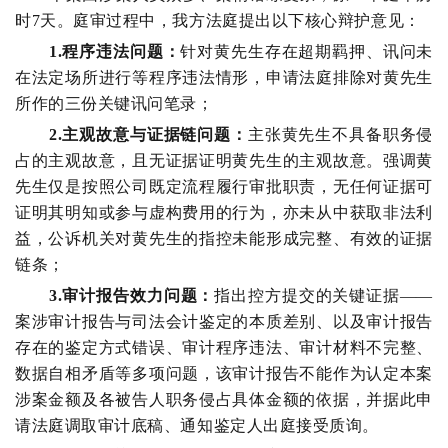
时7天。庭审过程中，我方法庭提出以下核心辩护意见：
1.程序违法问题：
针对黄先生存在超期羁押、讯问未
在法定场所进行等程序违法情形，申请法庭排除对黄先生
所作的三份关键讯问笔录；
2.主观故意与证据链问题：
主张黄先生不具备职务侵
占的主观故意，且无证据证明黄先生的主观故意。强调黄
先生仅是按照公司既定流程履行审批职责，无任何证据可
证明其明知或参与虚构费用的行为，亦未从中获取非法利
益，公诉机关对黄先生的指控未能形成完整、有效的证据
链条；
3.审计报告效力问题：
指出控方提交的关键证据——
案涉审计报告与司法会计鉴定的本质差别、以及审计报告
存在的鉴定方式错误、审计程序违法、审计材料不完整、
数据自相矛盾等多项问题，该审计报告不能作为认定本案
涉案金额及各被告人职务侵占具体金额的依据，并据此申
请法庭调取审计底稿、通知鉴定人出庭接受质询。