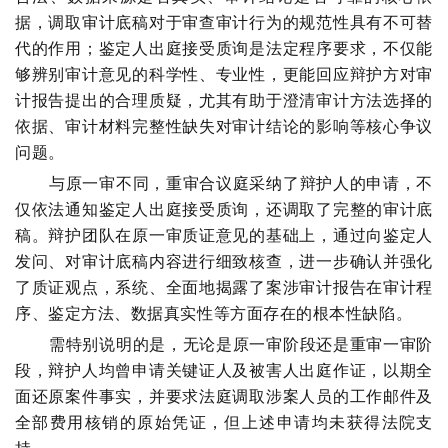
据，调取审计底稿对于审查审计行为的规范性具有不可替
代的作用；鉴定人出庭接受质询是法定程序要求，不仅能
够辨别审计意见的科学性、专业性，更能回应辩护方对审
计报告提出的合理质疑，尤其有助于澄清审计方法选择的
依据、审计材料完整性缺失对审计结论的影响等核心争议
问题。
与原一审不同，重审合议庭采纳了辩护人的申请，不
仅依法通知鉴定人出庭接受质询，还调取了完整的审计底
稿。辩护团队在原一审质证意见的基础上，通过向鉴定人
发问、对审计底稿内容进行细致核查，进一步确认并强化
了质证观点，系统、全面地揭露了案涉审计报告在审计程
序、鉴定方法、数据真实性等方面存在的根本性缺陷。
需特别说明的是，无论是原一审阶段还是重审一审阶
段，辩护人均曾申请关键证人及被害人出庭作证，以期全
面还原案件事实，并要求法庭调取涉案人员的工作邮件及
全部费用核销的原始凭证，但上述申请均未获得法院支