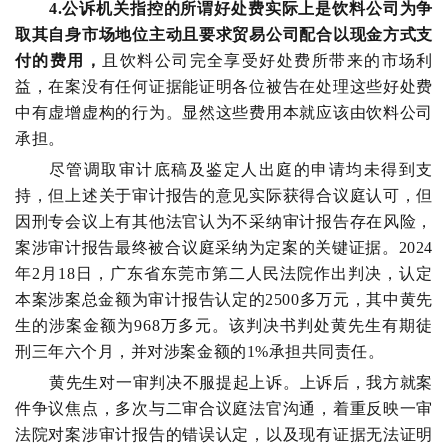
4.公诉机关指控的所谓好处费
实际上是饮料公司为争
取其自身市场地位主动且要求贸易公司配合以现金方式支
付的费用，
且饮料公司完全享受好处费所带来的市场利
益，在案没有任何证据能证明各位被告在处理这些好处费
中有虚增虚构的行为。显然这些费用本就应该由饮料公司
承担。
尽管调取审计底稿及鉴定人出庭的申请均未得到支
持，但上述关于审计报告的意见实际获得合议庭认可，但
因刑专会议上有其他法官认为不采纳审计报告存在风险，
案涉审计报告最终被合议庭采纳为定案的关键证据。2024
年2月18日，广东省东莞市第二人民法院作出判决，认定
本案涉案总金额为审计报告认定的2500多万元，其中黄先
生的涉案金额为968万多元。该判决书判处黄先生有期徒
刑三年六个月，并对涉案金额的1%承担共同责任。
黄先生对一审判决不服提起上诉。上诉后，我方就案
件争议焦点，多次与二审合议庭法官沟通，着重反映一审
法院对案涉审计报告的错误认定，以及现有证据无法证明