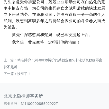
先生临危受命加盟公司，兢兢业业帮助公司在白热化的竞
争中抢占市场，为公司的生死存亡之战和后续的快速发展
立下汗马功劳。在履职期间，并没有谋取一分一毫的个人
私利。没想到离职多年之后竟然会因公司的斗争卷入而成
为被告。
黄先生深感憋屈和冤屈，现已再次提起上诉。
我坚信，黄先生将一定得到他的清白！
上一篇：
精准辩护：刘海律师辩护的某创业团队非法获取数据罪案
获不起诉
下一篇：没有了！
北京来硕律师事务所
营业执照：31110000085502922T