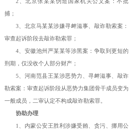
2
、北京张某某伪造国家机关公文案：不批
捕；
3
、北京马某某涉嫌寻衅滋事、敲诈勒索案：
审查起诉阶段去敲诈勒索罪；
4
、安徽池州严某某等涉黑案：争取到更短的
刑期，仅没收个人部分财产；
5
、河南范县王某涉恶势力、寻衅滋事、敲诈
勒索案：审查起诉阶段从恶势力集团骨干成员变为
一般成员，二审认定不构成敲诈勒索罪。
协助办理
1
、内蒙公安王胜利涉嫌受贿、贪污、挪用公