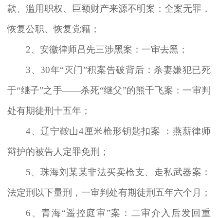
款、滥用职权、巨额财产来源不明案：全案无罪，
恢复公职、恢复党籍；
2
、安徽律师吕先三涉黑案：一审去黑；
3
、30年“灭门”积案告破背后：杀妻嫌犯已死
于“继子”之手——杀死“继父”的熊千飞案：一审判
处有期徒刑十五年；
4
、辽宁鞍山4厘米枪形钥匙扣案 ：燕薪律师
辩护的被告人定罪免刑；
5
、珠海刘某某非法买卖枪支、走私武器案：
法定刑以下量刑，一审判处有期徒刑五年六个月；
6
、青海“遥控庭审”案：二审介入后发回重