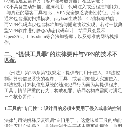
(2)
链路建立需双方（客户端与服务器）相互认证；
(3)
不具备主动扫描、漏洞利用、代码注入或远程控制能力。
与真正的黑客工具相比，VPN完全缺乏攻击性特征。后者
通常包含漏洞扫描模块、payload生成器、C2信标等功能，
而VPN代码库仅包含标准加密与隧道协议实现。若对一款典
型VPN软件进行静态/动态代码审计，结果只会显示
OpenSSL、Libsodium等合法加密库，以及标准的网络栈操
作。
二、“提供工具罪”的法律要件与VPN的技术不
匹配
《刑法》第285条第3款规定：提供专门用于侵入、非法控
制计算机信息系统的程序、工具，或者明知他人实施侵入、
非法控制计算机信息系统的违法犯罪行为而为其提供程序、
工具，情节严重的行为，构成犯罪。该罪名构成需同时满足
三个核心要件：
1.工具的“专门性”：设计目的必须主要用于侵入或非法控制
法律与司法解释反复强调“专门用于”。这意味着工具的功能
设计应以实施侵入、非法控制为主要或主要可能用途。典型