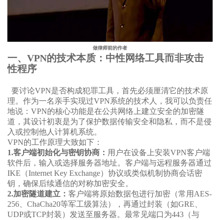
做律师前的作者
一、VPN的技术本质：中性网络工具而非攻击
性程序
要讨论VPN是否构成犯罪工具，首先必须厘清它的技术原
理。作为一名亲手实现过VPN系统的技术人，我可以负责任
地说：VPN的核心功能是在公共网络上建立安全的加密隧
道，其设计初衷是为了保护数据传输安全和隐私，而不是侵
入或控制他人计算机系统。
VPN的工作原理大致如下：
1.客户端初始化与密钥协商：
用户在设备上安装VPN客户端
软件后，输入或选择服务器地址。客户端与远程服务器通过
IKE（Internet Key Exchange）协议或类似机制协商会话密
钥，确保后续通信的对称加密安全。
2.加密隧道建立：
客户端将原始数据包进行加密（常用AES-
256、ChaCha20等军工级算法），再通过封装（如GRE、
UDP或TCP封装）发送至服务器。最常见端口为443（与