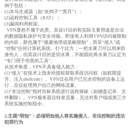
例子包括：
(1)
木马生成器（如
“灰鸽子”“黑月”）；
(2)
远程控制工具（RAT）；
(3)
漏洞利用框架。
VPN显然不属于此类。其设计目的和实际主要用途是合法
的数据隐私保护与安全传输。即使有人利用VPN访问被限制
的内容，那也属于“规避地理或策略限制”，而非“侵入”或
“控制”任何计算机系统。打个比方：一把水果刀可以用来防
身伤人，但其设计目的是切水果，不能因此将水果刀认定为
“专门用于伤害的工具”。
从技术角度，VPN不具备侵入能力：
(1)
“侵入”在技术上指未经授权获取系统访问权（如权限提
升、注入shellcode）。VPN仅在用户已完全控制的设备上运
行，且仅处理用户自己的网络流量。
(1)
“非法控制”指对目标系统进行远程操纵（如键盘记录、文
件删除）。VPN服务器仅转发流量，无法对客户端或第三方
系统实施控制指令。
2.主观“明知”：必须明知他人将实施侵入、非法控制的违法
犯罪行为