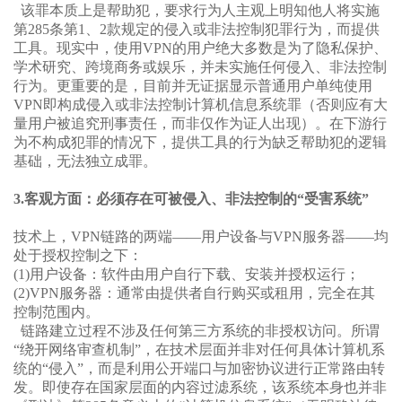
该罪本质上是帮助犯，要求行为人主观上明知他人将实施
第285条第1、2款规定的侵入或非法控制犯罪行为，而提供
工具。
现实中，使用VPN的用户绝大多数是为了隐私保护、
学术研究、跨境商务或娱乐，并未实施任何侵入、非法控制
行为。更重要的是，目前并无证据显示普通用户单纯使用
VPN即构成侵入或非法控制计算机信息系统罪（否则应有大
量用户被追究刑事责任，而非仅作为证人出现）。在下游行
为不构成犯罪的情况下，提供工具的行为缺乏帮助犯的逻辑
基础，无法独立成罪。
3.客观方面：必须存在可被侵入、非法控制的“受害系统”
技术上，VPN链路的两端——用户设备与VPN服务器——均
处于授权控制之下：
(1)
用户设备：软件由用户自行下载、安装并授权运行；
(2)
VPN服务器：通常由提供者自行购买或租用，完全在其
控制范围内。
链路建立过程不涉及任何第三方系统的非授权访问。所谓
“绕开网络审查机制”，在技术层面并非对任何具体计算机系
统的“侵入”，而是利用公开端口与加密协议进行正常路由转
发。即使存在国家层面的内容过滤系统，该系统本身也并非