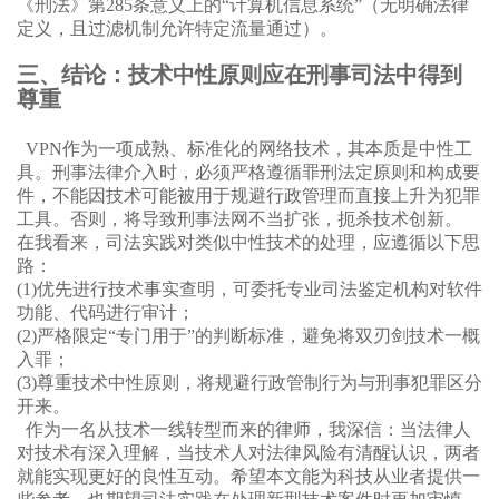
《刑法》第285条意义上的“计算机信息系统”（无明确法律
定义，且过滤机制允许特定流量通过）。
三、结论：技术中性原则应在刑事司法中得到
尊重
VPN作为一项成熟、标准化的网络技术，其本质是中性工
具。刑事法律介入时，必须严格遵循罪刑法定原则和构成要
件，不能因技术可能被用于规避行政管理而直接上升为犯罪
工具。否则，将导致刑事法网不当扩张，扼杀技术创新。
在我看来，司法实践对类似中性技术的处理，应遵循以下思
路：
(1)
优先进行技术事实查明，可委托专业司法鉴定机构对软件
功能、代码进行审计；
(2)
严格限定“专门用于”的判断标准，避免将双刃剑技术一概
入罪；
(3)
尊重技术中性原则，将规避行政管制行为与刑事犯罪区分
开来。
作为一名从技术一线转型而来的律师，我深信：当法律人
对技术有深入理解，当技术人对法律风险有清醒认识，两者
就能实现更好的良性互动。希望本文能为科技从业者提供一