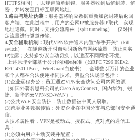
HTTPS相同），以规避简单封锁。服务器收到后解封装、解
密，并转发至目标互联网地址。
3.路由与地址伪装：
服务器将响应数据重新加密封装后返回
客户端。在此过程中，用户的公网IP被服务器IP取代，实现
地址隐藏。同时，支持分流路由（split tunneling），仅对指
定流量进行隧道传输。
4.安全辅助机制：
现代VPN软件通常内置“杀手开关”（kill
switch），在隧道断开时自动阻断所有网络流量，防止真实
IP泄露；支持多协议自动切换，以适应不同网络环境。
上述原理全部基于公开的国际标准（如RFC 7296 IKEv2、
RFC 4301 IPsec、WireGuard白皮书），全球数以万计的企业
和个人都在合法使用相同技术。典型合法场景包括：
(1)企业远程办公：员工通过
VPN安全访问公司内网资源
（如
国外著名思科公司的
Cisco AnyConnect、
国内
华为、锐
捷、新华
的
云
VPN/SD-WAN）。
(2)
公共
Wi-Fi安全防护：防止数据被中间人窃取。
(3)
跨境业务数据传输：外资企业在中国分支与总部间安全通
信。
从技术属性看，VPN是被动式、授权式、点对点的通信工
具：
(1)
必须由用户主动安装并配置；